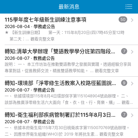
最新消息
115學年度七年級新生訓練注意事項
50
2026-08-04 · 學務處公告
★ 【新生訓練日期】 第一天：115年8月20日(四)7時45分至12時
第二天：... 觀看完整文章
轉知:清華大學辦理「雙語教學學分班第四階段回流工作坊-國高中部」，請有興趣之教師踴躍報名參加
7
2026-08-07 · 教務處公告
說明： 一、 本工作坊旨在推動雙語教學之發展與實踐，透過經驗分享與
專業對話，促進教師交流，精進雙語教學知能。 ... 觀看完整文章
轉知-環境部「淨零綠生活教案入校路徑藍圖說明會」
9
2026-08-07 · 學務處公告
一、 依據環境部115年8月4日環部保字第1151048904號函辦理。 二、
該部為推廣淨零綠生活六大面向「食、衣、住、行、育樂、購」... 觀看
完整文章
轉知-衛生福利部疾病管制署訂於115年8月3日至9月21日辦理「抗生素聰明用，防疫一體齊行動」插畫徵件活動
7
2026-08-07 · 學務處公告
一、 依據本府衛生局115年7月30日桃衛疾字第1150070769號函辦理。
二、 因應世界衛生組織(WHO)於 2019 年將抗生素... 觀看完整文章