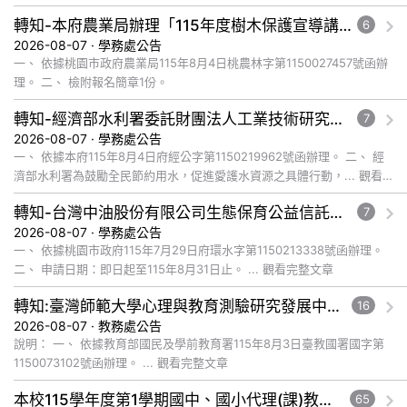
轉知-本府農業局辦理「115年度樹木保護宣導講習第一場次與第二場次」
6
2026-08-07 · 學務處公告
一、 依據桃園市政府農業局115年8月4日桃農林字第1150027457號函辦
理。 二、 檢附報名簡章1份。
轉知-經濟部水利署委託財團法人工業技術研究院辦理「115年表揚節約用水績優單位及節水達人選拔活動」
7
2026-08-07 · 學務處公告
一、 依據本府115年8月4日府經公字第1150219962號函辦理。 二、 經
濟部水利署為鼓勵全民節約用水，促進愛護水資源之具體行動，... 觀看
完整文章
轉知-台灣中油股份有限公司生態保育公益信託基金116年度補助計畫徵件須知
7
2026-08-07 · 學務處公告
一、 依據桃園市政府115年7月29日府環水字第1150213338號函辦理。
二、 申請日期：即日起至115年8月31日止。 ... 觀看完整文章
轉知:臺灣師範大學心理與教育測驗研究發展中心辦理115年國中教育會考命題研習會實施計畫，請教師踴躍報名參加
16
2026-08-07 · 教務處公告
說明： 一、 依據教育部國民及學前教育署115年8月3日臺教國署國字第
1150073102號函辦理。 ... 觀看完整文章
本校115學年度第1學期國中、國小代理(課)教師115年8月6日甄選結果
65