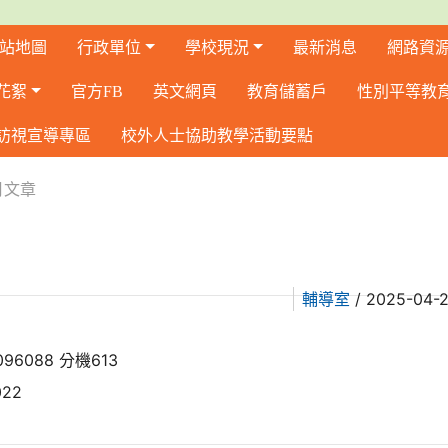
站地圖
行政單位
學校現況
最新消息
網路資
花絮
官方FB
英文網頁
教育儲蓄戶
性別平等教
訪視宣導專區
校外人士協助教學活動要點
月文章
/ 2025-04-
輔導室
96088 分機613
22