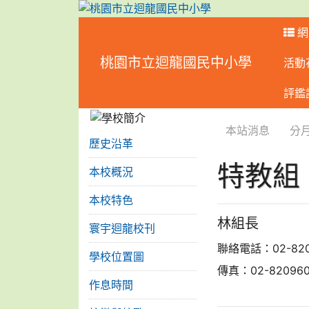
網
桃園市立迴龍國民中小學
活動
:::
評鑑
:::
:::
本站消息
分
歷史沿革
特教組
本校概況
本校特色
林組長
寰宇迴龍校刊
聯絡電話：02-820
學校位置圖
傳真：02-820960
作息時間