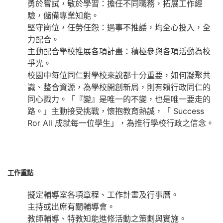
勇於嘗試，敏於學習：擔任不同職務，拓展工作經
驗，儲備專業知能。
堅守崗位，任勞任怨：遇事不推諉，均全心投入，全
力配合。
主動配合學校推展各項計畫：積極參與各項活動為校
爭光。
校園中每位同仁對學校來說都十分重要，如何凝聚共
識、整合資源，為學校開創新局，則有賴行政同仁的
同心戮力。「『變』是唯一的不變，也是唯一要走的
路。」主動接受挑戰，懷抱教育熱誠，「 Success
Ror All 成就每一位學生」，為推行學校行政之信念。
工作重點
擬定輔導室各項章程、工作計畫及行事曆。
主持或出席有關輔導會。
教師輔導、特教知能進修活動之策劃與實施。