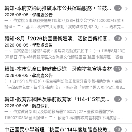
轉知-本府交通局推廣本市公共運輸服務，並鼓勵所屬員工、師生及家長參與基北北桃「我的減碳存摺2.0」全民運動
16
2026-08-05 · 學務處公告
一、 依據桃園市政府交通局115年7月28日桃交公字第1150060748號函
辦理。 二、 基北北桃四市共同推動「我的減碳存摺2.0」，... 觀看完整
文章
轉知-8月「2026桃園藝術巡演」活動宣傳相關事宜
16
2026-08-05 · 學務處公告
一、 旨案活動共辦理2場次，各場次活動資訊如下： (一) 115年8月23日
(星期日)下午4時假新屋區永安海螺文化體驗園區(桃園市新屋區... 觀看完
整文章
轉知-本市兒童口腔健康促進－牙齒塗氟宣導素材
23
2026-08-05 · 學務處公告
(一) 自115年9月1日起，衛生福利部修正兒童牙齒塗氟補助對象，由原
「未滿6歲兒童，每半年補助1次」，修正為「零歲至進入國小當年度8月
31日止，每半年補助1次」。本次修正係擴大兒童牙齒塗氟服... 觀看完整
轉知-教育部國民及學前教育署「114-115年度COVID-19疫苗接種計畫」公費接種對象擴大為「滿6個月以上尚未接種之民眾」措施，延長至115年9月28日止
16
文章
2026-08-05 · 防疫快訊
一、 依據教育部國民及學前教育署115年7月27日臺教國署體字第
1150071083A號函辦理。 二、 依衛生福利部疾病管制署(下稱疾管... 觀
看完整文章
中正國民小學辦理「桃園市114年度加強各校教職員及家長特教知能研習」
16