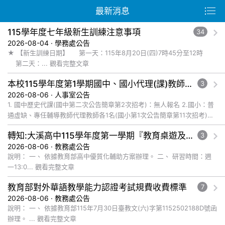
最新消息
115學年度七年級新生訓練注意事項
34
2026-08-04 · 學務處公告
★ 【新生訓練日期】 第一天：115年8月20日(四)7時45分至12時
第二天：... 觀看完整文章
本校115學年度第1學期國中、國小代理(課)教師115年8月6日甄選結果
3
2026-08-06 · 人事室公告
1. 國中歷史代課(國中第二次公告簡章第2次招考)：無人報名 2.國小：普
通虛缺、專任輔導教師代理教師各1名(國小第1次公告簡章第11次招考)：
無人報名 3.國小：體育代課教師1名(國小第... 觀看完整文章
轉知:大溪高中115學年度第一學期『教育桌遊及數位遊戲發展教師社群』辦理教師增能研習系列工作坊,請老師踴躍參加
3
2026-08-06 · 教務處公告
說明： 一、 依據教育部高中優質化輔助方案辦理。 二、 研習時間：週
一13:0... 觀看完整文章
教育部對外華語教學能力認證考試規費收費標準
7
2026-08-06 · 教務處公告
說明： 一、 依據教育部115年7月30日臺教文(六)字第1152502188D號函
辦理。 ... 觀看完整文章