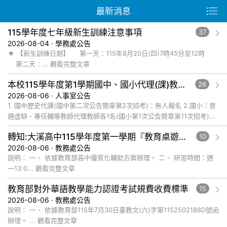
最新消息
115學年度七年級新生訓練注意事項
37
2026-08-04 · 學務處公告
★ 【新生訓練日期】 第一天：115年8月20日(四)7時45分至12時
第二天：... 觀看完整文章
本校115學年度第1學期國中、國小代理(課)教師115年8月6日甄選結果
26
2026-08-06 · 人事室公告
1. 國中歷史代課(國中第二次公告簡章第2次招考)：無人報名 2.國小：普
通虛缺、專任輔導教師代理教師各1名(國小第1次公告簡章第11次招考)：
無人報名 3.國小：體育代課教師1名(國小第... 觀看完整文章
轉知:大溪高中115學年度第一學期『教育桌遊及數位遊戲發展教師社群』辦理教師增能研習系列工作坊,請老師踴躍參加
10
2026-08-06 · 教務處公告
說明： 一、 依據教育部高中優質化輔助方案辦理。 二、 研習時間：週
一13:0... 觀看完整文章
教育部對外華語教學能力認證考試規費收費標準
15
2026-08-06 · 教務處公告
說明： 一、 依據教育部115年7月30日臺教文(六)字第1152502188D號函
辦理。 ... 觀看完整文章