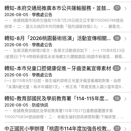
轉知-本府交通局推廣本市公共運輸服務，並鼓勵所屬員工、師生及家長參與基北北桃「我的減碳存摺2.0」全民運動
17
2026-08-05 · 學務處公告
一、 依據桃園市政府交通局115年7月28日桃交公字第1150060748號函
辦理。 二、 基北北桃四市共同推動「我的減碳存摺2.0」，... 觀看完整
文章
轉知-8月「2026桃園藝術巡演」活動宣傳相關事宜
16
2026-08-05 · 學務處公告
一、 旨案活動共辦理2場次，各場次活動資訊如下： (一) 115年8月23日
(星期日)下午4時假新屋區永安海螺文化體驗園區(桃園市新屋區... 觀看完
整文章
轉知-本市兒童口腔健康促進－牙齒塗氟宣導素材
23
2026-08-05 · 學務處公告
(一) 自115年9月1日起，衛生福利部修正兒童牙齒塗氟補助對象，由原
「未滿6歲兒童，每半年補助1次」，修正為「零歲至進入國小當年度8月
31日止，每半年補助1次」。本次修正係擴大兒童牙齒塗氟服... 觀看完整
轉知-教育部國民及學前教育署「114-115年度COVID-19疫苗接種計畫」公費接種對象擴大為「滿6個月以上尚未接種之民眾」措施，延長至115年9月28日止
16
文章
2026-08-05 · 防疫快訊
一、 依據教育部國民及學前教育署115年7月27日臺教國署體字第
1150071083A號函辦理。 二、 依衛生福利部疾病管制署(下稱疾管... 觀
看完整文章
中正國民小學辦理「桃園市114年度加強各校教職員及家長特教知能研習」
17