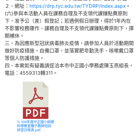
２、網址：
https://drp.tyc.edu.tw/TYDRP/Index.aspx
。
(六)參與本活動人員在課務自理及不支領代課鐘點費原則
下，准予公（差）假登記；若遇例假日辦理，得於1年內在
不影響校務運作、課務自理及不支領代課鐘點費原則下，擇
期補休。
三、為因應新型冠狀病毒肺炎疫情，請參加人員於活動期間
做好防疫措施，自備口罩，並落實肥皂勤洗手、咳嗽戴口罩
等個人防護措施。
四、本案如有疑義請逕洽本市中正國小學務處陳玉燕組長，
電話：4559313轉311。
1) 109年度中正國小辦理
科學教室種子教師培訓
研習日程表.pdf