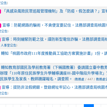
)
室公告
「具感染風險民眾追蹤管理機制」及「防疫，假怎麼請？」宣
宣導：防範網路的騙術，不貪便宜要記住，法務部調查局桃園
)
室公告
宣導：時刻繃緊防範之弦，謹防新型電信詐騙，法務部調查局
/
)
人事室公告
轉知「桃園市政府111年度推動員工協助方案實施計畫」1份，
轉知教育部國民及學前教育署（下稱國教署）委請國立臺中教
辦理「110年原住民族學生升學輔導講座Ⅲ-國中階段升學場次」
住民族學生及家長、教師踴躍報名，請查照。
(
/ 447 /
教務處
教務處
宣導：提防非法假網銀，登錄網址牢記心，法務部調查局桃園
)
室公告