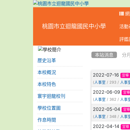
網
桃園市立迴龍國民中小學
活動
:::
評鑑
:::
:::
本站消息
分
歷史沿革
文章列表
本校概況
2022-07-16
宣導
(
/ 293 /
人事室
人事
本校特色
2022-06-09
宣導
寰宇迴龍校刊
(
/ 362 /
人事室
人事
學校位置圖
2022-05-04
宣導
(
/ 348 /
人事室
人事
作息時間
2022-04-14
宣導