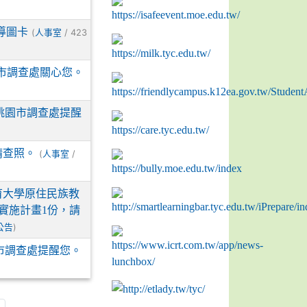
導圖卡
(
/ 423
人事室
市調查處關心您。
桃園市調查處提醒
請查照。
(
/
人事室
育大學原住民族教
實施計畫1份，請
)
公告
市調查處提醒您。