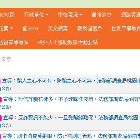
站地圖
行政單位
學校現況
最新消息
網路資
花絮
官方FB
英文網頁
教育儲蓄戶
性別平等教
訪視宣導專區
校外人士協助教學活動要點
月文章
宣導：騙人之心不可有，防騙之心不可無，法務部調查局桃園
)
室公告
宣導：短信詐騙花樣多，不予理睬准沒錯，法務部調查局桃園
)
室公告
宣導：反詐資訊不能少，一旦受騙錢難保！法務部調查局桃園
)
室公告
宣導：刷卡消費莫離眼，防止盜刷盯着點，法務部調查局桃園