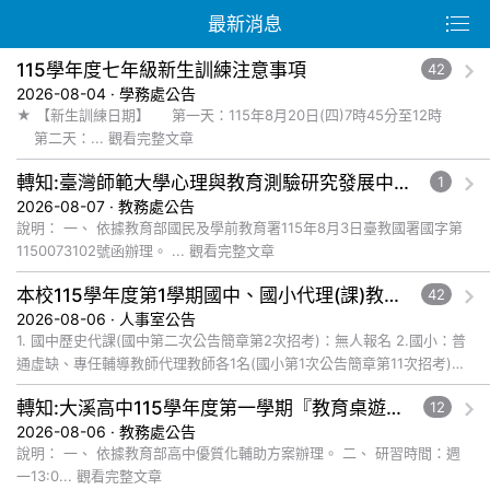
最新消息
115學年度七年級新生訓練注意事項
42
2026-08-04 · 學務處公告
★ 【新生訓練日期】 第一天：115年8月20日(四)7時45分至12時
第二天：... 觀看完整文章
轉知:臺灣師範大學心理與教育測驗研究發展中心辦理115年國中教育會考命題研習會實施計畫，請教師踴躍報名參加
1
2026-08-07 · 教務處公告
說明： 一、 依據教育部國民及學前教育署115年8月3日臺教國署國字第
1150073102號函辦理。 ... 觀看完整文章
本校115學年度第1學期國中、國小代理(課)教師115年8月6日甄選結果
42
2026-08-06 · 人事室公告
1. 國中歷史代課(國中第二次公告簡章第2次招考)：無人報名 2.國小：普
通虛缺、專任輔導教師代理教師各1名(國小第1次公告簡章第11次招考)：
無人報名 3.國小：體育代課教師1名(國小第... 觀看完整文章
轉知:大溪高中115學年度第一學期『教育桌遊及數位遊戲發展教師社群』辦理教師增能研習系列工作坊,請老師踴躍參加
12
2026-08-06 · 教務處公告
說明： 一、 依據教育部高中優質化輔助方案辦理。 二、 研習時間：週
一13:0... 觀看完整文章