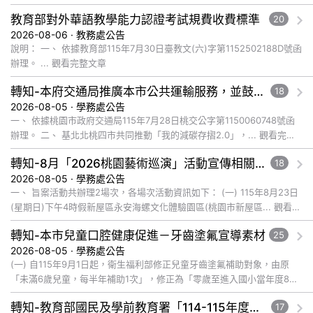
教育部對外華語教學能力認證考試規費收費標準
20
2026-08-06 · 教務處公告
說明： 一、 依據教育部115年7月30日臺教文(六)字第1152502188D號函
辦理。 ... 觀看完整文章
轉知-本府交通局推廣本市公共運輸服務，並鼓勵所屬員工、師生及家長參與基北北桃「我的減碳存摺2.0」全民運動
18
2026-08-05 · 學務處公告
一、 依據桃園市政府交通局115年7月28日桃交公字第1150060748號函
辦理。 二、 基北北桃四市共同推動「我的減碳存摺2.0」，... 觀看完整
文章
轉知-8月「2026桃園藝術巡演」活動宣傳相關事宜
18
2026-08-05 · 學務處公告
一、 旨案活動共辦理2場次，各場次活動資訊如下： (一) 115年8月23日
(星期日)下午4時假新屋區永安海螺文化體驗園區(桃園市新屋區... 觀看完
整文章
轉知-本市兒童口腔健康促進－牙齒塗氟宣導素材
25
2026-08-05 · 學務處公告
(一) 自115年9月1日起，衛生福利部修正兒童牙齒塗氟補助對象，由原
「未滿6歲兒童，每半年補助1次」，修正為「零歲至進入國小當年度8月
31日止，每半年補助1次」。本次修正係擴大兒童牙齒塗氟服... 觀看完整
轉知-教育部國民及學前教育署「114-115年度COVID-19疫苗接種計畫」公費接種對象擴大為「滿6個月以上尚未接種之民眾」措施，延長至115年9月28日止
17
文章