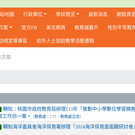
站地圖
行政單位
學校現況
最新消息
網路資
花絮
官方FB
英文網頁
教育儲蓄戶
性別平等教
訪視宣導專區
校外人士協助教學活動要點
月文章
告
轉知：桃園市政府教育局辦理113年「推動中小學數位學習精
學習工作坊一案。
(
/ 271 /
)
教務處
教務處公告
轉知海洋委員會海洋保育署辦理「2024海洋保育面面觀研討會