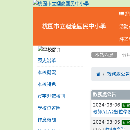
網
桃園市立迴龍國民中小學
活動
:::
評鑑
:::
:::
本站消息
分
歷史沿革
本校概況

教務處公
本校特色
文章列表
教務處公告
寰宇迴龍校刊
2024-08-06
研習
學校位置圖
教師A1A2數位
作息時間
2024-08-05
研習
/ 172 /
)
教務處公告