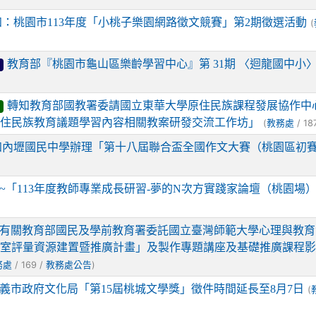
知：桃園市113年度「小桃子樂園網路徵文競賽」第2期徵選活動
(
教育部『桃園市龜山區樂齡學習中心』第 31期 〈迴龍國中小
轉知教育部國教署委請國立東華大學原住民族課程發展協作中
原住民族教育議題學習內容相關教案研發交流工作坊」
(
/ 18
教務處
知內壢國民中學辦理「第十八屆聯合盃全國作文大賽（桃園區初
~「113年度教師專業成長研習-夢的N次方實踐家論壇（桃園場
有關教育部國民及學前教育署委託國立臺灣師範大學心理與教育
課室評量資源建置暨推廣計畫」及製作專題講座及基礎推廣課程
/ 169 /
)
務處
教務處公告
義市政府文化局「第15屆桃城文學獎」徵件時間延長至8月7日
(