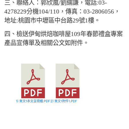
三、聯絡人：郭欣嵐/劉繻謙，電話:03-
4278229分機104/110，
傳真：03-2806056，
地址:桃園市中壢區中台路29號1樓。
四、
檢送伊甸烘焙咖啡屋109年春節禮盒專案
產品宣傳單及相關公文如附件。
1) 來文1本文呈現檔.PDF
2) 來文1附件1.PDF