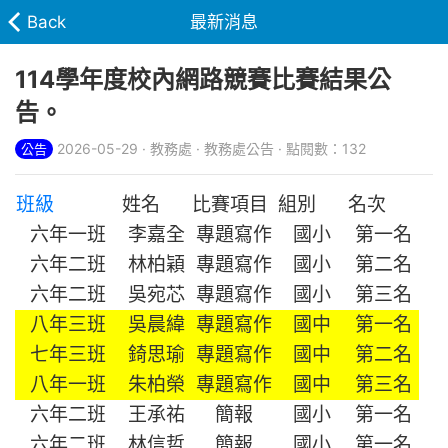
Back
最新消息
114學年度校內網路競賽比賽結果公
告。
2026-05-29 · 教務處 · 教務處公告 · 點閱數：132
公告
班級
姓名
比賽項目
組別
名次
六年一班
李嘉全
專題寫作
國小
第一名
六年二班
林柏穎
專題寫作
國小
第二名
六年二班
吳宛芯
專題寫作
國小
第三名
八年三班
吳晨緯
專題寫作
國中
第一名
七年三班
錡思瑜
專題寫作
國中
第二名
八年一班
朱柏榮
專題寫作
國中
第三名
六年二班
王承祐
簡報
國小
第一名
六年二班
林信哲
簡報
國小
第一名