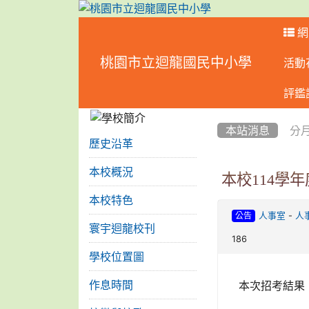
網
桃園市立迴龍國民中小學
活動
:::
評鑑
:::
:::
本站消息
分
歷史沿革
本校概況
本校114學
本校特色
-
人事室
人
公告
寰宇迴龍校刊
186
學校位置圖
本次招考結果
作息時間