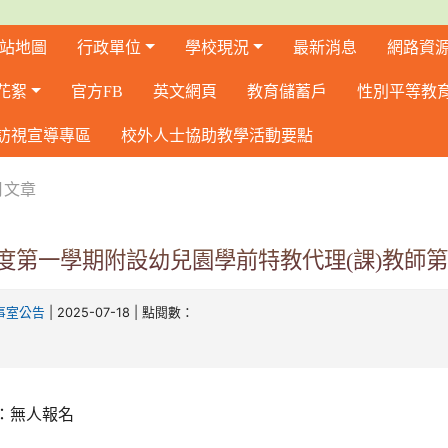
站地圖
行政單位
學校現況
最新消息
網路資
花絮
官方FB
英文網頁
教育儲蓄戶
性別平等教
訪視宣導專區
校外人士協助教學活動要點
月文章
年度第一學期附設幼兒園學前特教代理(課)教師
| 2025-07-18 | 點閱數：
事室公告
：無人報名