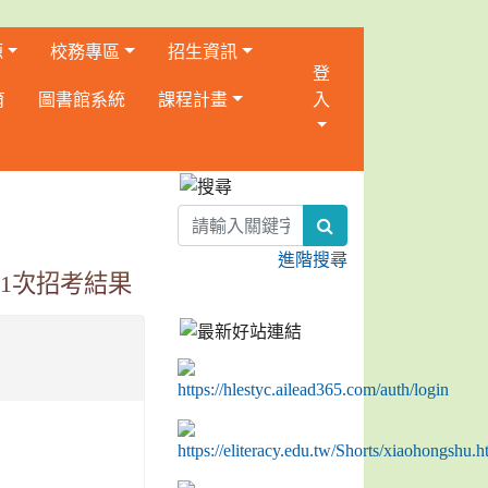
源
校務專區
招生資訊
登
育
圖書館系統
課程計畫
入
:::
search
進階搜尋
第1次招考結果