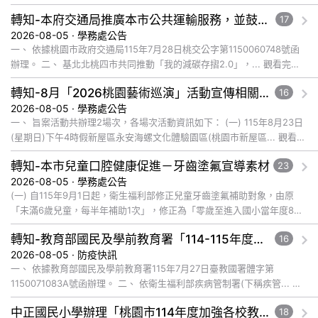
轉知-本府交通局推廣本市公共運輸服務，並鼓勵所屬員工、師生及家長參與基北北桃「我的減碳存摺2.0」全民運動
17
2026-08-05 · 學務處公告
一、 依據桃園市政府交通局115年7月28日桃交公字第1150060748號函
辦理。 二、 基北北桃四市共同推動「我的減碳存摺2.0」，... 觀看完整
文章
轉知-8月「2026桃園藝術巡演」活動宣傳相關事宜
16
2026-08-05 · 學務處公告
一、 旨案活動共辦理2場次，各場次活動資訊如下： (一) 115年8月23日
(星期日)下午4時假新屋區永安海螺文化體驗園區(桃園市新屋區... 觀看完
整文章
轉知-本市兒童口腔健康促進－牙齒塗氟宣導素材
23
2026-08-05 · 學務處公告
(一) 自115年9月1日起，衛生福利部修正兒童牙齒塗氟補助對象，由原
「未滿6歲兒童，每半年補助1次」，修正為「零歲至進入國小當年度8月
31日止，每半年補助1次」。本次修正係擴大兒童牙齒塗氟服... 觀看完整
轉知-教育部國民及學前教育署「114-115年度COVID-19疫苗接種計畫」公費接種對象擴大為「滿6個月以上尚未接種之民眾」措施，延長至115年9月28日止
16
文章
2026-08-05 · 防疫快訊
一、 依據教育部國民及學前教育署115年7月27日臺教國署體字第
1150071083A號函辦理。 二、 依衛生福利部疾病管制署(下稱疾管... 觀
看完整文章
中正國民小學辦理「桃園市114年度加強各校教職員及家長特教知能研習」
18