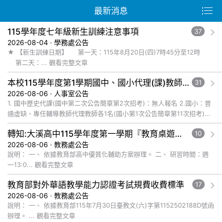
最新消息
115學年度七年級新生訓練注意事項
37
2026-08-04 · 學務處公告
★ 【新生訓練日期】 第一天：115年8月20日(四)7時45分至12時
第二天：... 觀看完整文章
本校115學年度第1學期國中、國小代理(課)教師115年8月6日甄選結果
31
2026-08-06 · 人事室公告
1. 國中歷史代課(國中第二次公告簡章第2次招考)：無人報名 2.國小：普
通虛缺、專任輔導教師代理教師各1名(國小第1次公告簡章第11次招考)：
無人報名 3.國小：體育代課教師1名(國小第... 觀看完整文章
轉知:大溪高中115學年度第一學期『教育桌遊及數位遊戲發展教師社群』辦理教師增能研習系列工作坊,請老師踴躍參加
10
2026-08-06 · 教務處公告
說明： 一、 依據教育部高中優質化輔助方案辦理。 二、 研習時間：週
一13:0... 觀看完整文章
教育部對外華語教學能力認證考試規費收費標準
17
2026-08-06 · 教務處公告
說明： 一、 依據教育部115年7月30日臺教文(六)字第1152502188D號函
辦理。 ... 觀看完整文章