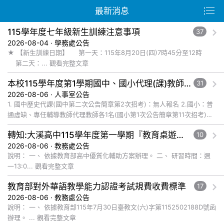
最新消息
115學年度七年級新生訓練注意事項
37
2026-08-04 · 學務處公告
★ 【新生訓練日期】 第一天：115年8月20日(四)7時45分至12時
第二天：... 觀看完整文章
本校115學年度第1學期國中、國小代理(課)教師115年8月6日甄選結果
31
2026-08-06 · 人事室公告
1. 國中歷史代課(國中第二次公告簡章第2次招考)：無人報名 2.國小：普
通虛缺、專任輔導教師代理教師各1名(國小第1次公告簡章第11次招考)：
無人報名 3.國小：體育代課教師1名(國小第... 觀看完整文章
轉知:大溪高中115學年度第一學期『教育桌遊及數位遊戲發展教師社群』辦理教師增能研習系列工作坊,請老師踴躍參加
10
2026-08-06 · 教務處公告
說明： 一、 依據教育部高中優質化輔助方案辦理。 二、 研習時間：週
一13:0... 觀看完整文章
教育部對外華語教學能力認證考試規費收費標準
17
2026-08-06 · 教務處公告
說明： 一、 依據教育部115年7月30日臺教文(六)字第1152502188D號函
辦理。 ... 觀看完整文章