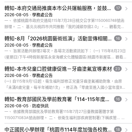
轉知-本府交通局推廣本市公共運輸服務，並鼓勵所屬員工、師生及家長參與基北北桃「我的減碳存摺2.0」全民運動
17
2026-08-05 · 學務處公告
一、 依據桃園市政府交通局115年7月28日桃交公字第1150060748號函
辦理。 二、 基北北桃四市共同推動「我的減碳存摺2.0」，... 觀看完整
文章
轉知-8月「2026桃園藝術巡演」活動宣傳相關事宜
16
2026-08-05 · 學務處公告
一、 旨案活動共辦理2場次，各場次活動資訊如下： (一) 115年8月23日
(星期日)下午4時假新屋區永安海螺文化體驗園區(桃園市新屋區... 觀看完
整文章
轉知-本市兒童口腔健康促進－牙齒塗氟宣導素材
23
2026-08-05 · 學務處公告
(一) 自115年9月1日起，衛生福利部修正兒童牙齒塗氟補助對象，由原
「未滿6歲兒童，每半年補助1次」，修正為「零歲至進入國小當年度8月
31日止，每半年補助1次」。本次修正係擴大兒童牙齒塗氟服... 觀看完整
轉知-教育部國民及學前教育署「114-115年度COVID-19疫苗接種計畫」公費接種對象擴大為「滿6個月以上尚未接種之民眾」措施，延長至115年9月28日止
16
文章
2026-08-05 · 防疫快訊
一、 依據教育部國民及學前教育署115年7月27日臺教國署體字第
1150071083A號函辦理。 二、 依衛生福利部疾病管制署(下稱疾管... 觀
看完整文章
中正國民小學辦理「桃園市114年度加強各校教職員及家長特教知能研習」
18