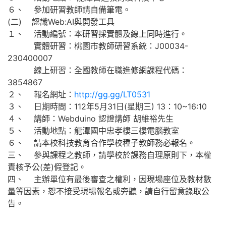
６、 參加研習教師請自備筆電。
(二) 認識Web:AI與開發工具
１、 活動編號：本研習採實體及線上同時進行。
實體研習：桃園市教師研習系統：J00034-
230400007
線上研習：全國教師在職進修網課程代碼：
3854867
２、 報名網址：
http://gg.gg/LT0531
３、 日期時間：112年5月31日(星期三) 13：10~16:10
４、 講師：Webduino 認證講師 胡維裕先生
５、 活動地點：龍潭國中忠孝樓三樓電腦教室
６、 請本校科技教育合作學校種子教師務必報名。
三、 參與課程之教師，請學校於課務自理原則下，本權
責核予公(差)假登記。
四、 主辦單位有最後審查之權利，因現場座位及教材數
量等因素，恕不接受現場報名或旁聽，請自行留意錄取公
告。